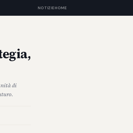
NOTIZIE
HOME
tegia,
nità di
uturo.