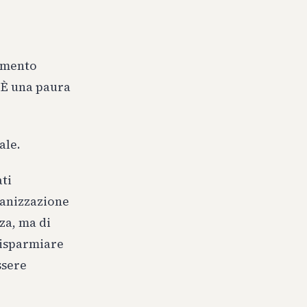
tamento
. È una paura
ale.
ati
rganizzazione
za, ma di
risparmiare
ssere