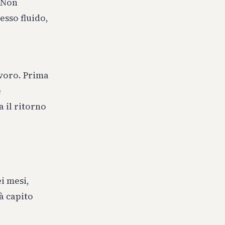
 Non
esso fluido,
avoro. Prima
e
 il ritorno
i mesi,
à capito