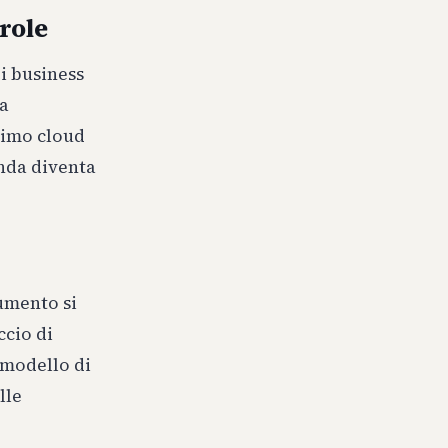
arole
i business
da
timo cloud
nda diventa
umento si
ccio di
n modello di
lle