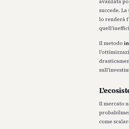
avanzata po
succede. La 
lo renderà f
quell'ineffic
Il metodo
i
l'ottimizzaz
drasticamen
sull'investi
L'ecosist
Il mercato n
probabilmen
come scalar