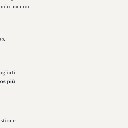
iendo ma non
so.
agliati
os più
estione