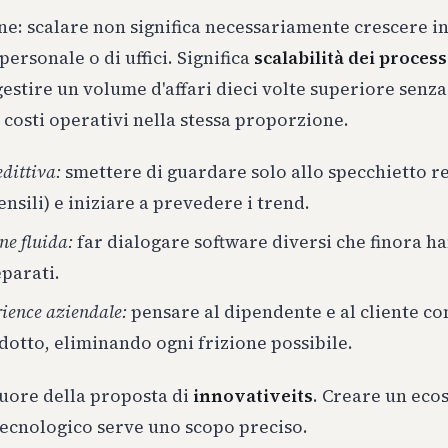
e: scalare non significa necessariamente crescere i
personale o di uffici. Significa
scalabilità dei process
gestire un volume d'affari dieci volte superiore senz
costi operativi nella stessa proporzione.
edittiva:
smettere di guardare solo allo specchietto re
nsili) e iniziare a prevedere i trend.
ne fluida:
far dialogare software diversi che finora h
eparati.
ience aziendale:
pensare al dipendente e al cliente co
dotto, eliminando ogni frizione possibile.
cuore della proposta di
innovativeits
. Creare un eco
tecnologico serve uno scopo preciso.