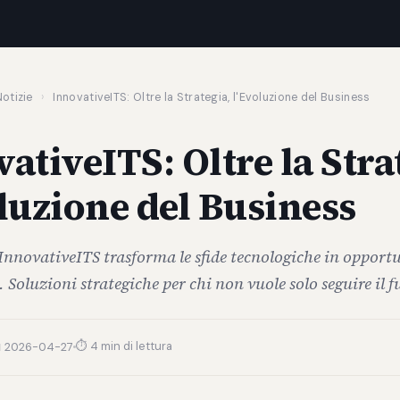
otizie
›
InnovativeITS: Oltre la Strategia, l'Evoluzione del Business
ativeITS: Oltre la Stra
luzione del Business
InnovativeITS trasforma le sfide tecnologiche in opportu
e. Soluzioni strategiche per chi non vuole solo seguire il f
⏱ 4 min di lettura
 2026-04-27