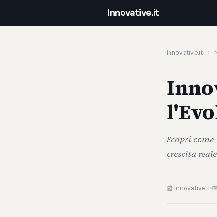
Innovative.it
Innovative.it
›
N
Innov
l'Evo
Scopri come 
crescita real
📰 Innovative.it
