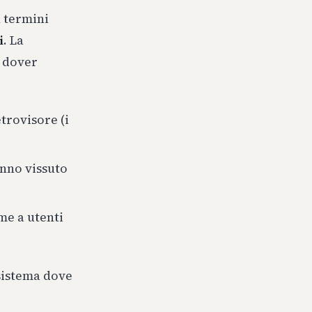
n termini
i
. La
a dover
trovisore (i
anno vissuto
me a utenti
sistema dove