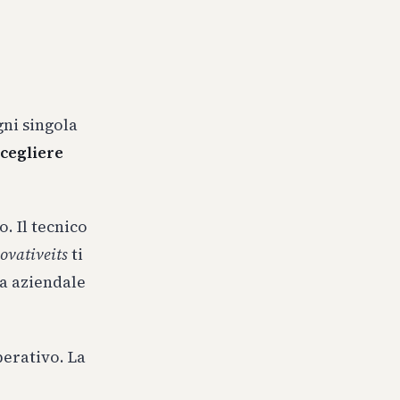
gni singola
cegliere
. Il tecnico
ovativeits
ti
ra aziendale
perativo. La