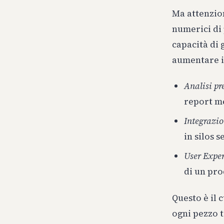
Ma attenzion
numerici di 
capacità di 
aumentare i 
Analisi pr
report me
Integrazio
in silos s
User Exper
di un pro
Questo è il 
ogni pezzo 