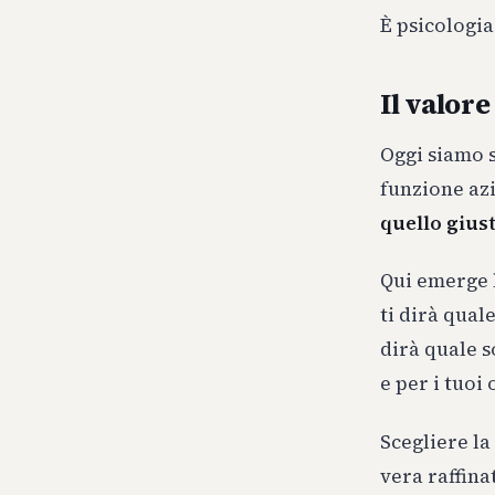
È psicologia
Il valore
Oggi siamo s
funzione azi
quello gius
Qui emerge l
ti dirà qual
dirà quale s
e per i tuoi
Scegliere la
vera raffina