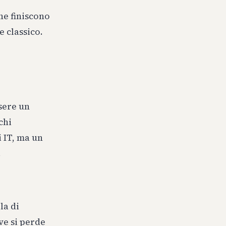
he finiscono
e classico.
ssere un
chi
i IT, ma un
.
la di
ove si perde