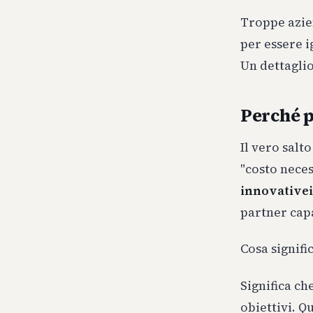
Troppe azien
per essere i
Un dettaglio
Perché p
Il vero salt
"costo neces
innovativei
partner capa
Cosa signif
Significa ch
obiettivi. Q